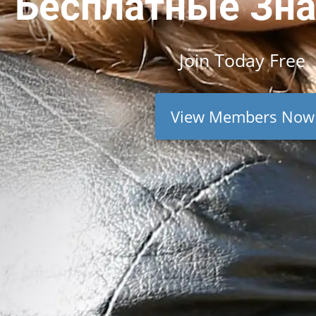
Бесплатные Зн
Join
Today
Free
View Members Now