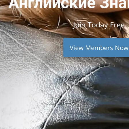
Английские Зн
Join
Today
Free
View Members Now