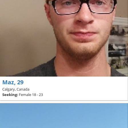
Maz, 29
Calgary, Canada
Seeking:
Female 18 - 23