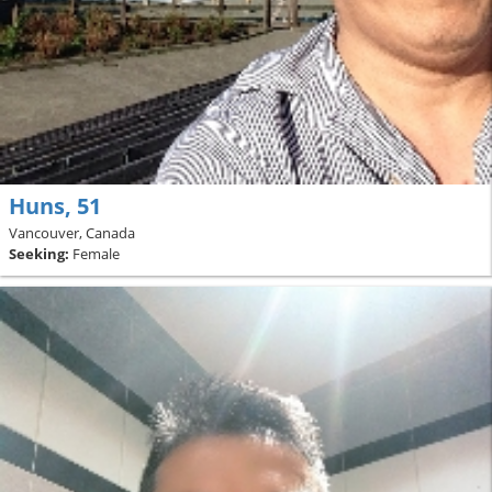
Huns, 51
Vancouver, Canada
Seeking:
Female