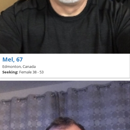
Mel, 67
Edmonton, Canada
Seeking:
Female 38 - 53