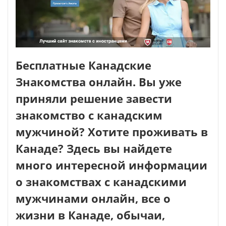
Бесплатные Канадские
Знакомства онлайн. Вы уже
приняли решение завести
знакомство с канадским
мужчиной? Хотите проживать в
Канаде? Здесь вы найдете
много интересной информации
о знакомствах с канадскими
мужчинами онлайн, все о
жизни в Канаде, обычаи,