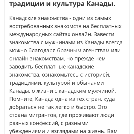
традиции и культура Канады.
Канадские знакомства - одни из самых
востребованных знакомств на бесплатных
международных сайтах онлайн. Завести
знакомства с мужчинами из Канады всегда
можно благодаря брачным агенствам или
онлайн знакомствам, но прежде чем
заводить бесплатные канадские
знакомства, ознакомьтесь с историей,
традициями, культурой и обычаями
Канады, о жизни с канадским мужчиной.
Помните, Канада одна из тех стран, куда
добраться не так легко и быстро. Это
страна мигрантов, где проживают люди
разных конфессий, с разными
убеждениями и взглядами на жизнь. Вам