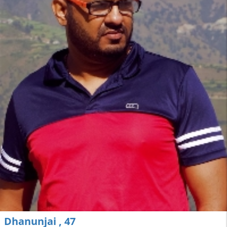
Dhanunjai , 47