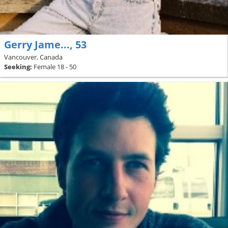
Gerry Jame..., 53
Vancouver, Canada
Seeking:
Female 18 - 50