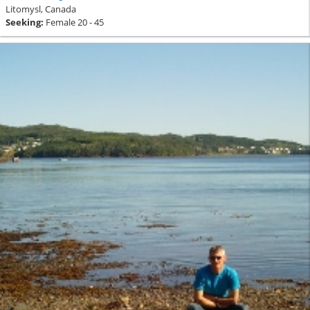
Litomysl, Canada
Seeking:
Female 20 - 45