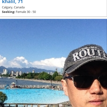
khalil, 71
Calgary, Canada
Seeking:
Female 30 - 50