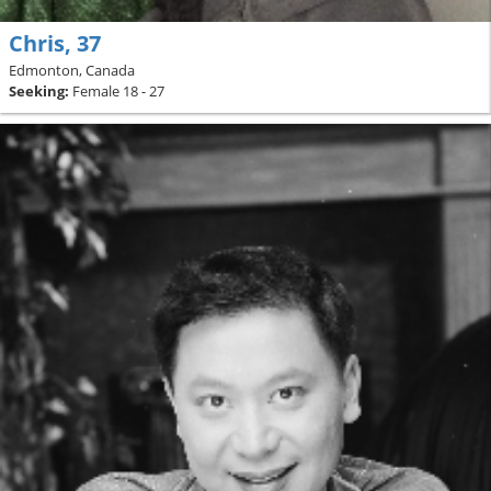
Chris, 37
Edmonton, Canada
Seeking:
Female 18 - 27