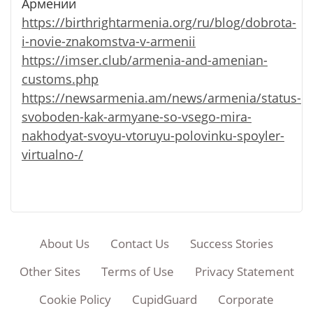
Армении
https://birthrightarmenia.org/ru/blog/dobrota-
i-novie-znakomstva-v-armenii
https://imser.club/armenia-and-amenian-
customs.php
https://newsarmenia.am/news/armenia/status-
svoboden-kak-armyane-so-vsego-mira-
nakhodyat-svoyu-vtoruyu-polovinku-spoyler-
virtualno-/
About Us
Contact Us
Success Stories
Other Sites
Terms of Use
Privacy Statement
Cookie Policy
CupidGuard
Corporate